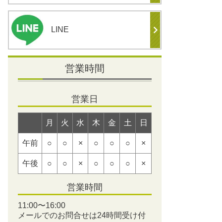
LINE
営業時間
営業日
月
火
水
木
金
土
日
午前
○
○
×
○
○
○
×
午後
○
○
×
○
○
○
×
営業時間
11:00〜16:00
メールでのお問合せは24時間受け付